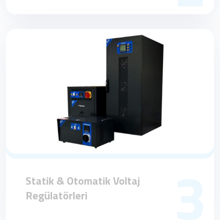
3
Statik & Otomatik Voltaj
Regülatörleri