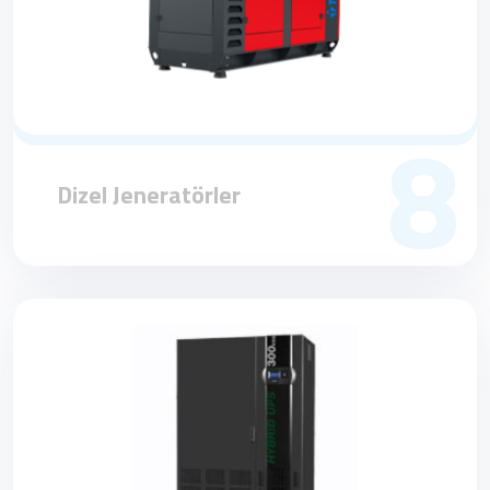
8
Dizel Jeneratörler