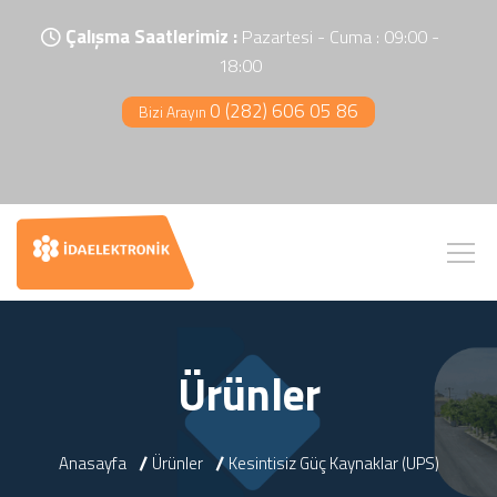
Çalışma Saatlerimiz :
Pazartesi - Cuma : 09:00 -
18:00
0 (282) 606 05 86
Bizi Arayın
Ürünler
Anasayfa
Ürünler
Kesintisiz Güç Kaynaklar (UPS)