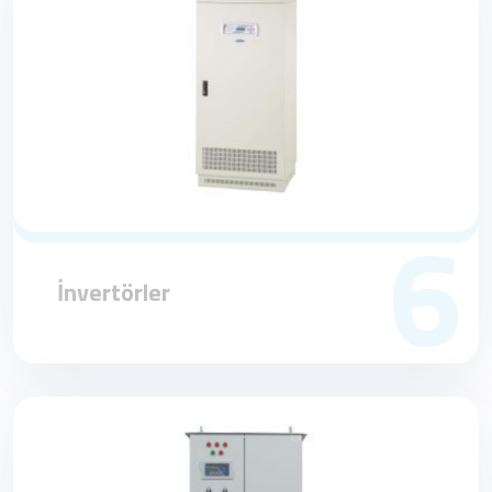
6
İnvertörler