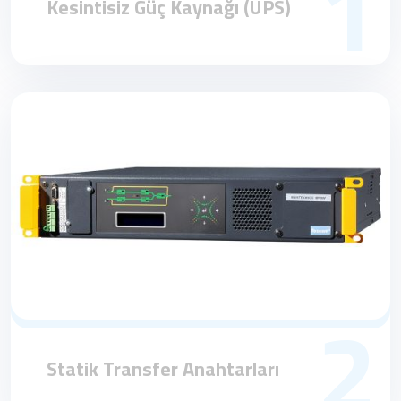
1
Kesintisiz Güç Kaynağı (UPS)
2
Statik Transfer Anahtarları