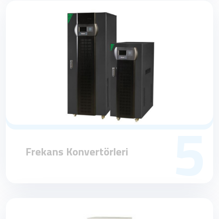
5
Frekans Konvertörleri